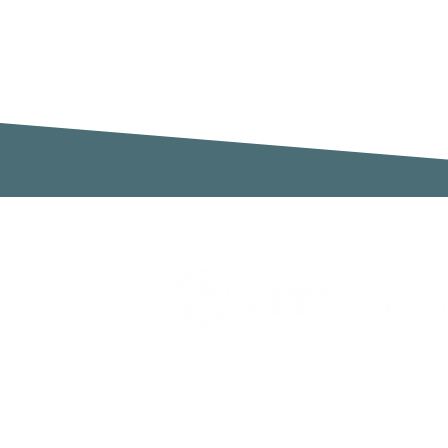
Zimaklima SL
C/ Sardenya 20, Pol. Ind. Ca n`Oll
Nave A