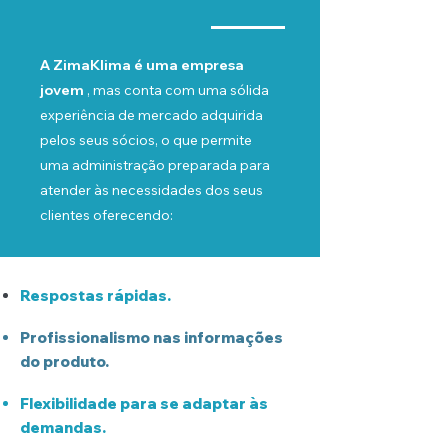
A ZimaKlima é uma empresa
jovem
, mas conta com uma sólida
experiência de mercado adquirida
pelos seus sócios, o que permite
uma administração preparada para
atender às necessidades dos seus
clientes oferecendo:
Respostas rápidas.
Profissionalismo nas informações
do produto.
Flexibilidade para se adaptar às
demandas.