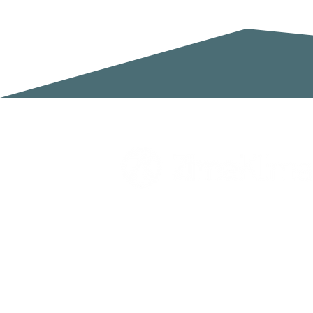
Zimaklima SL
C/ Sardenya 20, Pol. Ind. Ca n`Oll
Nave A
08130 Santa Perpètua de Mogoda
Barcelona
España