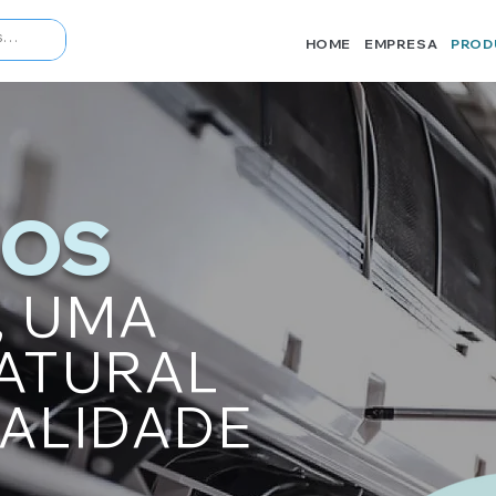
HOME
EMPRESA
PROD
TOS
Z, UMA
NATURAL
UALIDADE