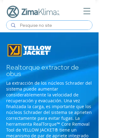
Realtorque extractor de
obus
La extracción de los núcleos Schrader del
sistema puede aumentar
considerablemente la velocidad de
recuperación y evacuación. Una vez
finalizada la carga, es importante que los
núcleos Schrader del sistema se aprieten
correctamente para evitar fugas. La
herramienta RealTorque™ Core Removal
Tool de YELLOW JACKET® tiene un
mecanismo de par de apriete integrado