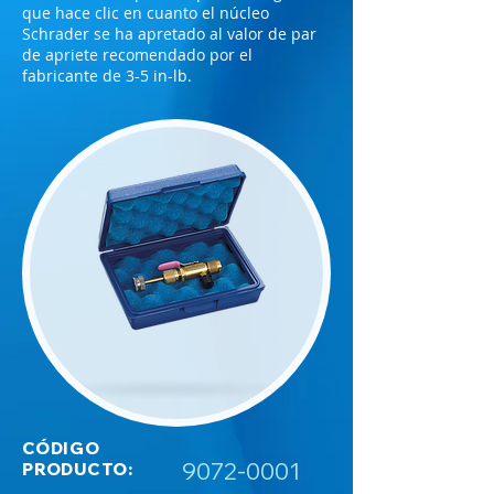
que hace clic en cuanto el núcleo
Schrader se ha apretado al valor de par
de apriete recomendado por el
fabricante de 3-5 in-lb.
CÓDIGO
9072-0001
PRODUCTO: