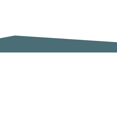
Zimaklima SL
C/ Sardenya 20, Pol. Ind. Ca n`Oll
Nave A