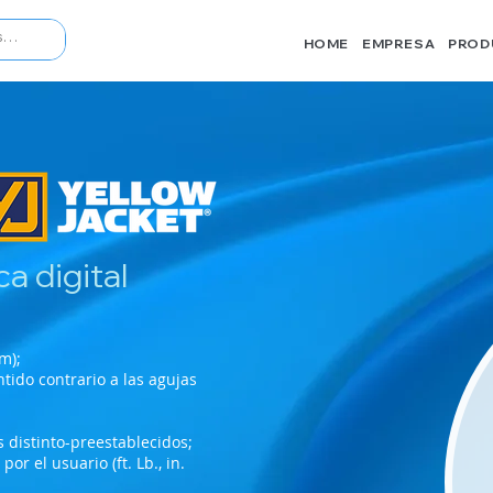
HOME
EMPRESA
PROD
a digital
m);
tido contrario a las agujas
 distinto-preestablecidos;
r el usuario (ft. Lb., in.