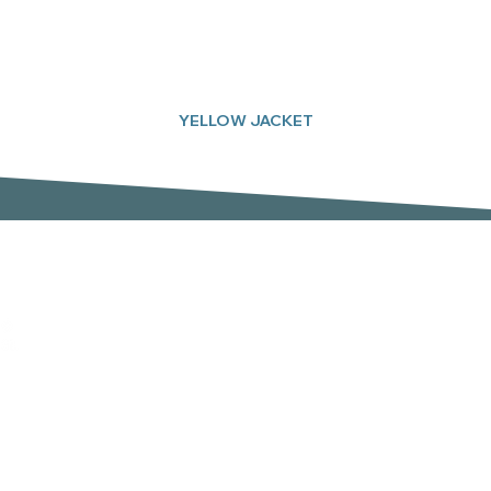
YELLOW JACKET
Subscreva a nossa newsletter
Email
er