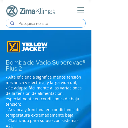
Bomba de Vacio Superevac®
Plus 2
- Alta eficiencia significa menos tensión
mecánica y eléctrica; y larga vida útil;
- Se adapta fácilmente a las variaciones
de la tensión de alimentación,
especialmente en condiciones de baja
tensión;
- Arranca y funciona en condiciones de
temperatura extremadamente baja;
- Clasificado para su uso con sistemas
A2L;