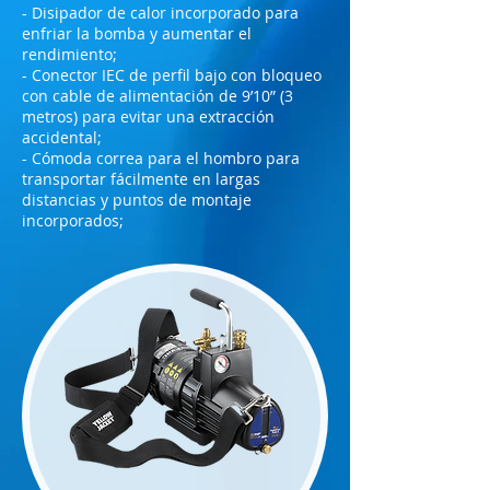
- Disipador de calor incorporado para
enfriar la bomba y aumentar el
rendimiento;
- Conector IEC de perfil bajo con bloqueo
con cable de alimentación de 9’10” (3
metros) para evitar una extracción
accidental;
- Cómoda correa para el hombro para
transportar fácilmente en largas
distancias y puntos de montaje
incorporados;