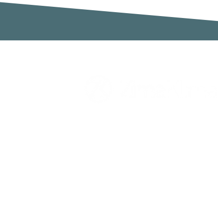
Zimaklima SL
C/ Sardenya 20, Pol. Ind. Ca n`Oll
Nave A
08130 Santa Perpètua de Mogoda
Barcelona
España
Telf. 931 641 782