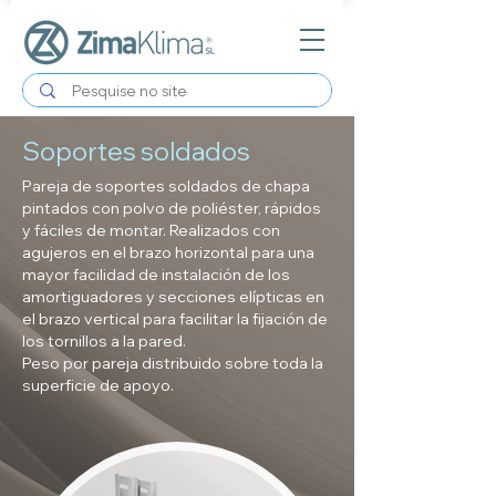
Soportes soldados
Pareja de soportes soldados de chapa
pintados con polvo de poliéster, rápidos
y fáciles de montar. Realizados con
agujeros en el brazo horizontal para una
mayor facilidad de instalación de los
amortiguadores y secciones elípticas en
el brazo vertical para facilitar la fijación de
los tornillos a la pared.
Peso por pareja distribuido sobre toda la
superficie de apoyo.