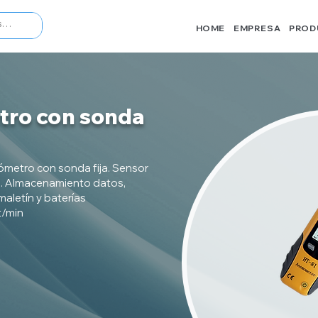
HOME
EMPRESA
PROD
ro con sonda
ómetro con sonda fija. Sensor
a. Almacenamiento datos,
letín y baterías
t/min