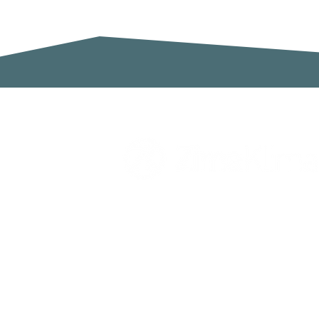
Zimaklima SL
C/ Sardenya 20, Pol. Ind. Ca n`Oll
Nave A
08130 Santa Perpètua de Mogoda
Barcelona
España