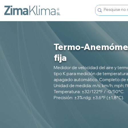
Termo-Anemómet
fija
Medidor de velocidad del aire y term
tipo K para medición de temperatur
apagado automático. Completo de ma
Unidad de medida: m/s; km/h; mph; f
Temperatura: ±32/122°F / -0/50°C.
Precisión: ±3% rdg; ±3,6°F (±1,8°C).