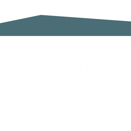
Zimaklima SL
C/ Sardenya 20, Pol. Ind. Ca n`Oll
Nave A
08130 Santa Perpètua de Mogoda
Barcelona
España