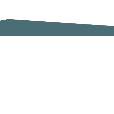
Zimaklima SL
C/ Sardenya 20, Pol. Ind. Ca n`Oll
Nave A
08130 Santa Perpètua de Mogoda
Barcelona
España