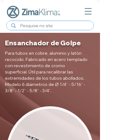
Ensanchador de Golpe
Para tubos en cobre, aluminio y latón
recocido. Fabricado en acero templado
con revestimiento de cromo
superficial. Útil para recalibrar las
extremidades de los tubos abollados.
Modelo 6 diámetros de Ø 1/4” - 5/16” -
3/8” - 1/2” - 5/8” - 3/4”.