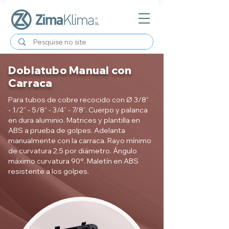
Doblatubo Manual con
Carraca
Para tubos de cobre recocido con Ø 3/8“
- 1/2” - 5/8“ - 3/4” - 7/8”. Cuerpo y palanca
en dura aluminio. Matrices y plantilla en
ABS a prueba de golpes. Adelanta
manualmente con la carraca. Rayo mínimo
de curvatura 2,5 por diámetro. Ángulo
máximo curvatura 90°. Maletín en ABS
resistente a los golpes.