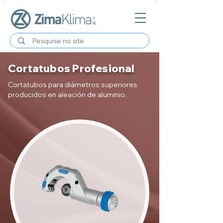
Cortatubos Profesional
Cortatubos para diámetros superiores
producidos en aleación de aluminio.