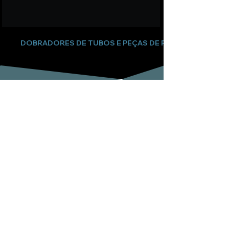
DOBRADORES DE TUBOS E PEÇAS DE REPOSIÇÃO
Subscreva a nossa newsletter
Email
Enviar