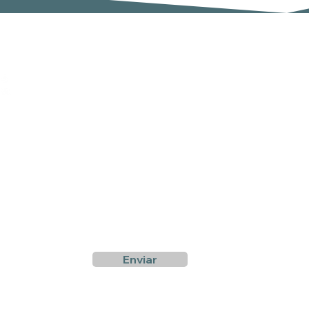
Subscreva a nossa newsletter
Email
er
,
Enviar