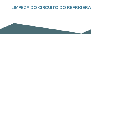
LIMPEZA DO CIRCUITO DO REFRIGERADOR
Subscreva a nossa newsletter
Email
Enviar