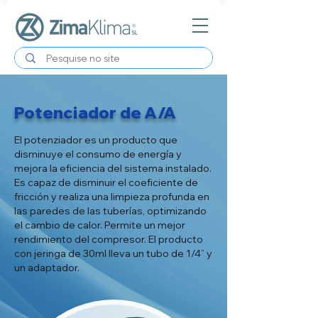
Potenciador de A/A
El potenziador es un producto que
disminuye el consumo de energía y
mejora la eficiencia del sistema instalado.
Es capaz de disminuir el coeficiente de
fricción y realiza una limpieza profunda en
las paredes de las tuberías, optimizando
el cambio de calor. Permite un mejor
rendimiento del compresor. El producto
con jeringa de 30ml lleva un tubo de 1/4” y
un adaptador.