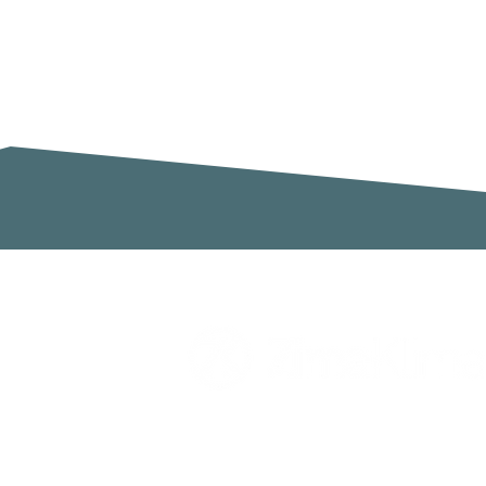
Zimaklima SL
C/ Sardenya 20, Pol. Ind. Ca n`Oll