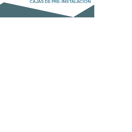
CAJAS DE PRE-INSTALACIÓN
Subscreva a nossa newsletter
Email
Enviar
Zimaklima SL
C/ Sardenya 20, Pol. Ind. Ca n`Oller
Nave A