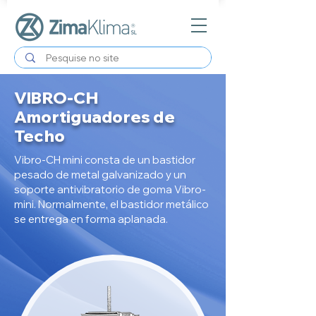
VIBRO-CH
Amortiguadores de
Techo
Vibro-CH mini consta de un bastidor
pesado de metal galvanizado y un
soporte antivibratorio de goma Vibro-
mini. Normalmente, el bastidor metálico
se entrega en forma aplanada.