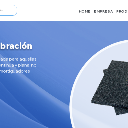
HOME
EMPRESA
PROD
ibración
icada para aquellas
ntinua y plana, no
amortiguadores