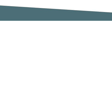
Zimaklima SL
C/ Sardenya 20, Pol. Ind. Ca n`Oll
Nave A
08130 Santa Perpètua de Mogoda
Barcelona
España
Telf. 931 641 782