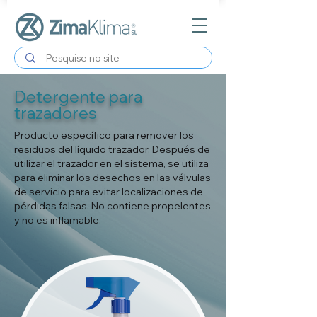
Detergente para
trazadores
Producto específico para remover los
residuos del líquido trazador. Después de
utilizar el trazador en el sistema, se utiliza
para eliminar los desechos en las válvulas
de servicio para evitar localizaciones de
pérdidas falsas. No contiene propelentes
y no es inflamable.