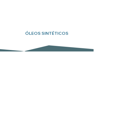
ÓLEOS SINTÉTICOS
Subscreva a nossa newsletter
Email
Enviar