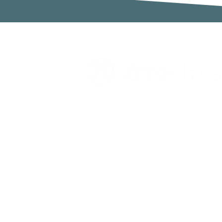
Zimaklima SL
C/ Sardenya 20, Pol. Ind. Ca n`Oll
Nave A
08130 Santa Perpètua de Mogoda
Barcelona
España
Telf. 931 641 782
Horario: 9:00 a 17:00