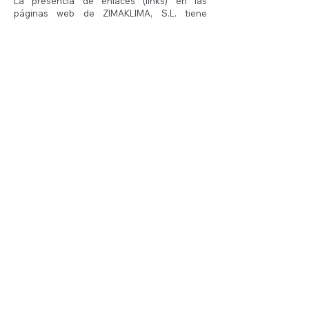
La presencia de enlaces (links) en las
páginas web de ZIMAKLIMA, S.L. tiene
finalidad meramente informativa y en ningún
caso supone sugerencia, invitación o
recomendación sobre los mismos.
Suscríbete a nuestro boletín
Email
Enviar