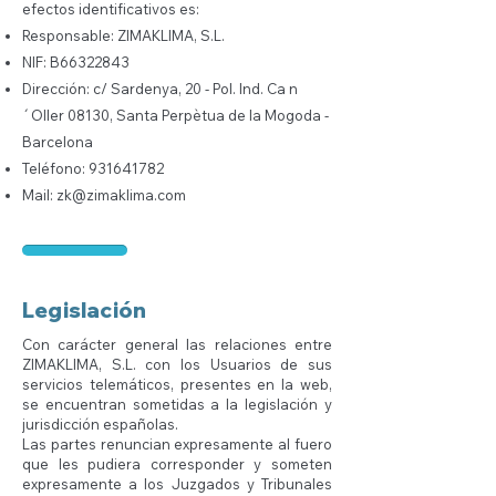
efectos identificativos es:
Responsable: ZIMAKLIMA, S.L.
NIF: B66322843
Dirección: c/ Sardenya, 20 - Pol. Ind. Ca n
´Oller 08130, Santa Perpètua de la Mogoda -
Barcelona
Teléfono:
931641782
Mail:
zk@zimaklima.com
Legislación
Con carácter general las relaciones entre
ZIMAKLIMA, S.L. con los Usuarios de sus
servicios telemáticos, presentes en la web,
se encuentran sometidas a la legislación y
jurisdicción españolas.
Las partes renuncian expresamente al fuero
que les pudiera corresponder y someten
expresamente a los Juzgados y Tribunales