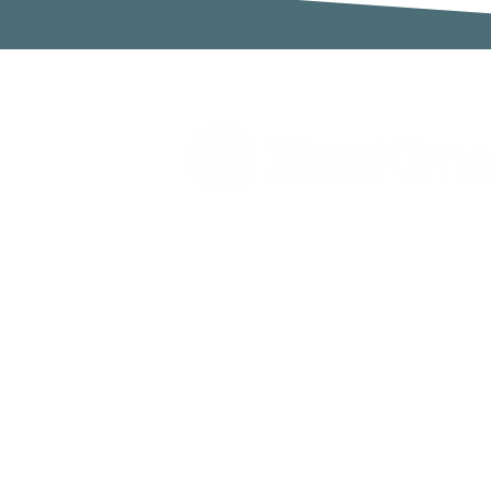
Zimaklima SL
C/ Sardenya 20, Pol. Ind. Ca n`Oll
Nave A
08130 Santa Perpètua de Mogoda
Barcelona
España
Telf. 931 641 782
Horario: 9:00 a 17:00