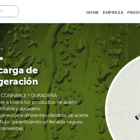
HOME
EMPRESA
PROD
carga de
igeración
 CONFIABLE Y DURADERA
ble a todos los productos de aceite.
nfiable y duradero.
conexión a diferentes cilindros de aceite.
aflujo, garantizando un llenado seguro.
erramientas.