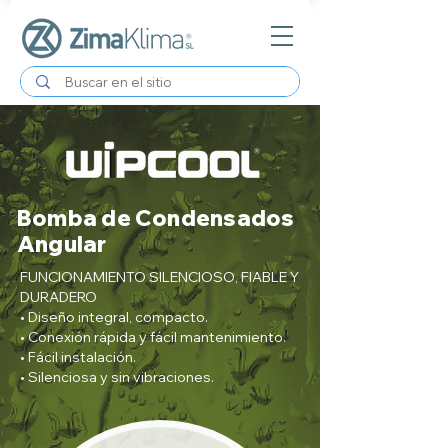
Bomba de Condensados
Angular
FUNCIONAMIENTO SILENCIOSO, FIABLE Y
DURADERO
• Diseño integral, compacto.
• Conexión rápida y fácil mantenimiento.
• Fácil instalación.
• Silenciosa y sin vibraciones.