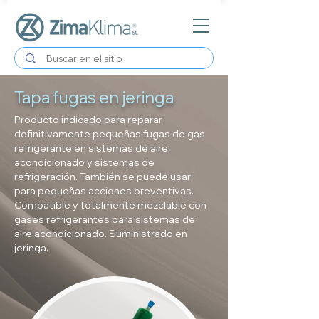
Tapa fugas en jeringa
Producto indicado para reparar
definitivamente pequeñas fugas de gas
refrigerante en sistemas de aire
acondicionado y sistemas de
refrigeración. También se puede usar
para pequeñas acciones preventivas.
Compatible y totalmente mezclable con
gases refrigerantes para sistemas de
aire acondicionado. Suministrado en
jeringa.