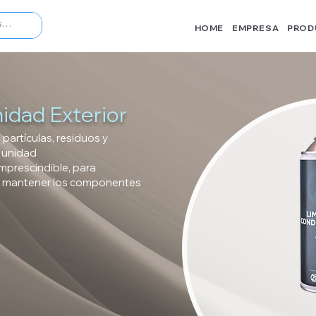
HOME
EMPRESA
PROD
idad Exterior
 partículas, residuos y
 unidad
mprescindible, para
os, mantener los componentes