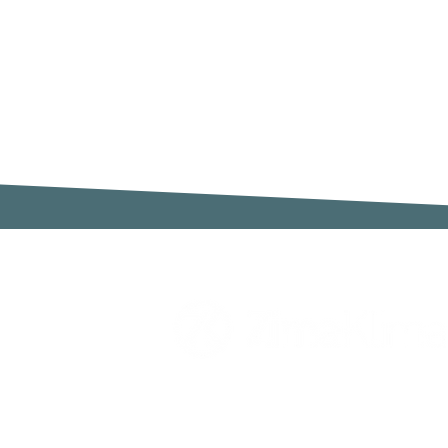
Zimaklima SL
C/ Sardenya 20, Pol. Ind. Ca n`Oll