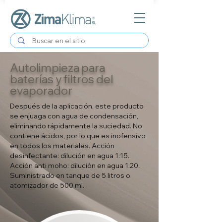
Autolimpieza para
baterías y filtros del
evaporador
Después de la aplicación, este producto
se enjuaga con agua de condensación,
eliminando rápidamente la suciedad. No
contiene ácidos, por lo que es inofensivo
en todos los materiales. Acción
desinfectante: dilución en agua 1:15.
Acción anti moho: dilución en agua 1:20.
Suministrado en tanque de 5 litros o
atomizador de 500 ml.