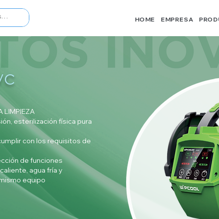
HOME
EMPRESA
PROD
/C
 LIMPIEZA
ón, esterilización física pura
umplir con los requisitos de
lección de funciones
caliente, agua fría y
l mismo equipo