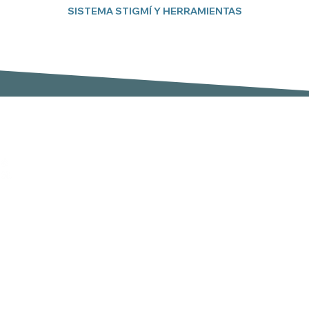
SISTEMA STIGMÍ Y HERRAMIENTAS
Suscríbete a nuestro boletín
Email
er
,