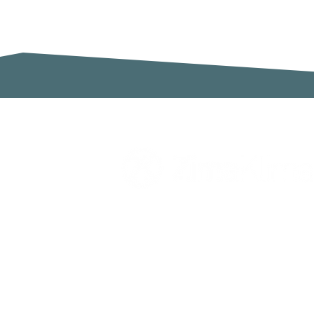
Zimaklima SL
C/ Sardenya 20, Pol. Ind. Ca n`Oll
Nave A
08130 Santa Perpètua de Mogoda
Barcelona
España