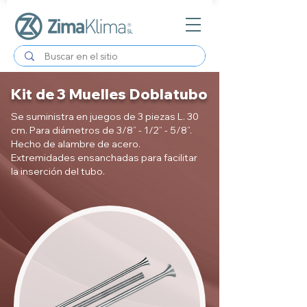
Kit de 3 Muelles Doblatubo
Se suministra en juegos de 3 piezas L. 30
cm. Para diámetros de 3/8” - 1/2” - 5/8”.
Hecho de alambre de acero.
Extremidades ensanchadas para facilitar
la inserción del tubo.