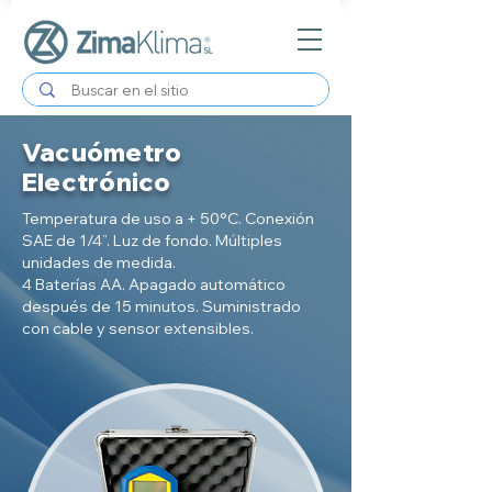
Vacuómetro
Electrónico
Temperatura de uso a + 50°C. Conexión
SAE de 1/4”. Luz de fondo. Múltiples
unidades de medida.
4 Baterías AA. Apagado automático
después de 15 minutos. Suministrado
con cable y sensor extensibles.