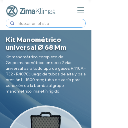
Kit Manométrico
universal Ø 68 Mm
Kit manométrico completo de:
Grupo manométrico en seco 2 vías,
universal para todo tipo de gases R410A -
R32 - R407C; juego de tubos de alta y baja
presión L. 1500 mm; tubo de vacío para
conexión de la bomba al grupo
manométrico; maletín rígido.