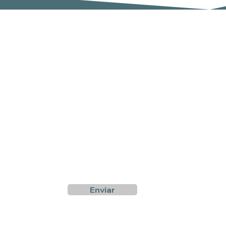
Suscríbete a nuestro boletín
Email
er
,
Enviar