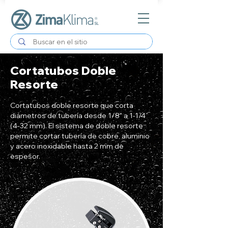
Cortatubos Doble
Resorte
Cortatubos doble resorte que corta
diámetros de tubería desde 1/8” a 1-1/4”
(4-32 mm). El sistema de doble resorte
permite cortar tubería de cobre, aluminio
y acero inoxidable hasta 2 mm de
espesor.