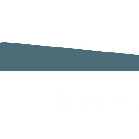
Zimaklima SL
C/ Sardenya 20, Pol. Ind. Ca n`Oll