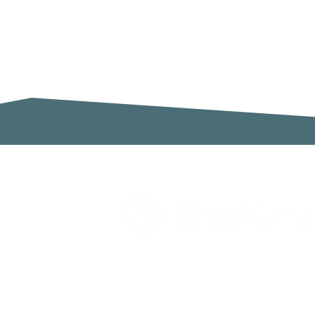
Zimaklima SL
C/ Sardenya 20, Pol. Ind. Ca n`Oll
Nave A