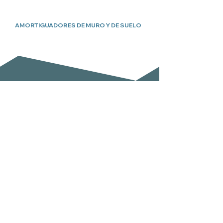
AMORTIGUADORES DE MURO Y DE SUELO
Suscríbete a nuestro boletín
Email
Enviar