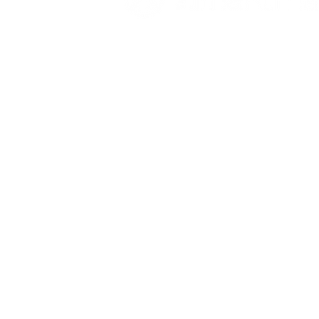
Zimaklima SL
C/ Sardenya 20, Pol. Ind. Ca n`Oll
Nave A
08130 Santa Perpètua de Mogoda
Barcelona
España
Telf. 931 641 782
Horario: 9:00 a 17:00