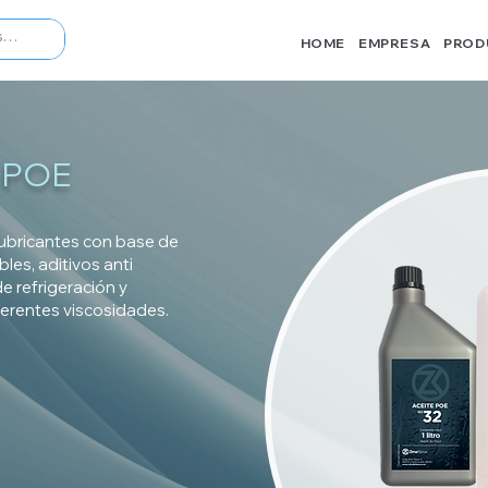
HOME
EMPRESA
PROD
s POE
lubricantes con base de
les, aditivos anti
e refrigeración y
ferentes viscosidades.