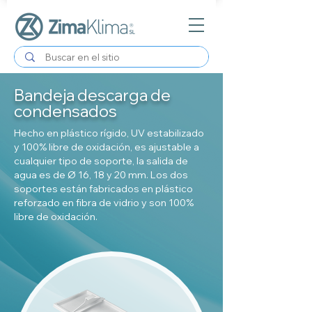
Bandeja descarga de
condensados
Hecho en plástico rígido, UV estabilizado
y 100% libre de oxidación, es ajustable a
cualquier tipo de soporte, la salida de
agua es de Ø 16, 18 y 20 mm. Los dos
soportes están fabricados en plástico
reforzado en fibra de vidrio y son 100%
libre de oxidación.