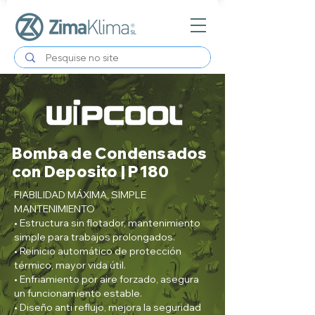
Bomba de Condensados
con Deposito | P180
FIABILIDAD MÁXIMA, SIMPLE
MANTENIMIENTO
• Estructura sin flotador, mantenimiento
simple para trabajos prolongados.
• Reinicio automático de protección
térmico, mayor vida útil.
• Enfriamiento por aire forzado, asegura
un funcionamiento estable.
• Diseño anti reflujo, mejora la seguridad